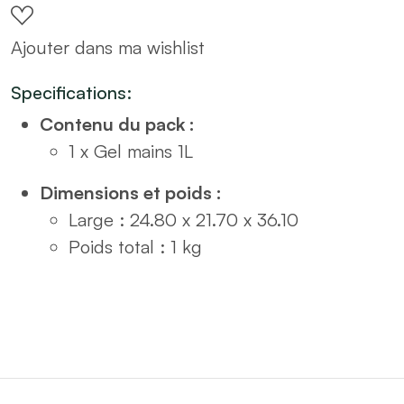
nettoyant
Ajouter dans ma wishlist
1L
quantity
Specifications:
Contenu du pack :
1 x Gel mains 1L
Dimensions et poids :
Large : 24.80 x 21.70 x 36.10
Poids total : 1 kg