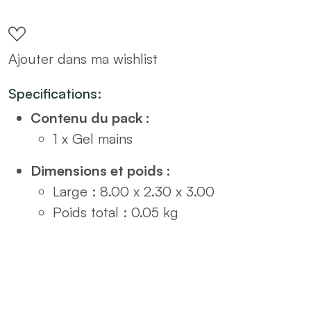
hydroalcoolique
nettoyant
Ajouter dans ma wishlist
30ml
Verveine
Specifications:
quantity
Contenu du pack :
1 x Gel mains
Dimensions et poids :
Large : 8.00 x 2.30 x 3.00
Poids total : 0.05 kg