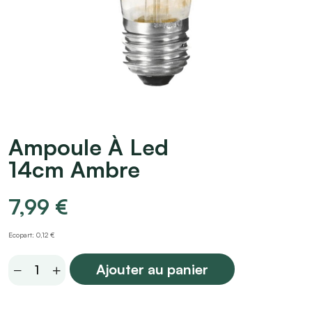
Ampoule À Led
14cm Ambre
7,99
€
Ecopart: 0,12 €
Ampoule
Ajouter au panier
À
Led