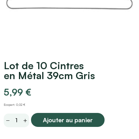
Lot de 10 Cintres
en Métal 39cm Gris
5,99
€
Ecopart: 0,02 €
Lot
Ajouter au panier
de
10