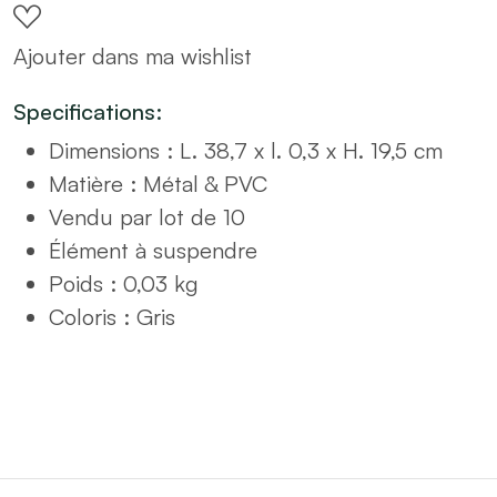
Cintres
Ajouter dans ma wishlist
en
Métal
Specifications:
39cm
Dimensions : L. 38,7 x l. 0,3 x H. 19,5 cm
Gris
Matière : Métal & PVC
quantity
Vendu par lot de 10
Élément à suspendre
Poids : 0,03 kg
Coloris : Gris