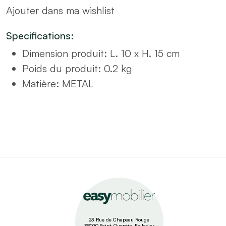
Ajouter dans ma wishlist
H15
quantity
Specifications:
Dimension produit
:
L. 10 x H. 15 cm
Poids du produit
: 0.2
kg
Matière
:
METAL
23 Rue de Chapeau Rouge
38070 Saint-Quentin-Fallavier