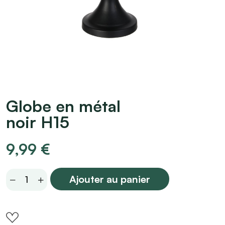
Globe en métal
noir H15
9,99
€
Globe
Ajouter au panier
en
métal
noir