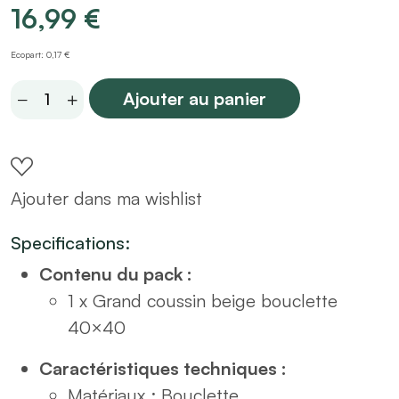
16,99
€
Ecopart: 0,17 €
Grand
Ajouter au panier
coussin
beige
bouclette
Ajouter dans ma wishlist
40x40
quantity
Specifications:
Contenu du pack :
1 x Grand coussin beige bouclette
40×40
Caractéristiques techniques :
Matériaux : Bouclette