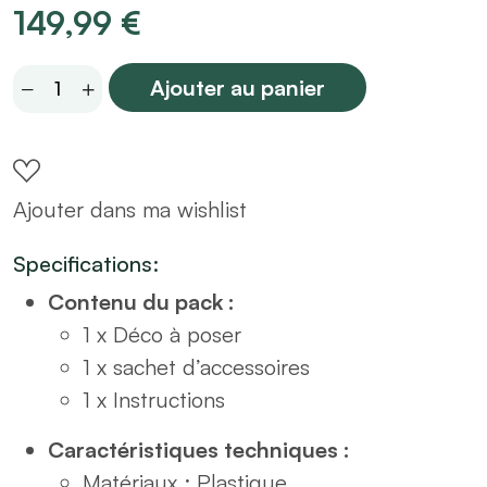
149,99
€
Grand
Ajouter au panier
palmier
artificiel
H200
Ajouter dans ma wishlist
sur
pot
Specifications:
quantity
Contenu du pack :
1 x Déco à poser
1 x sachet d’accessoires
1 x Instructions
Caractéristiques techniques :
Matériaux : Plastique