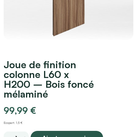
Joue de finition
colonne L60 x
H200 – Bois foncé
mélaminé
99,99
€
Ecopart: 1,5 €
Joue