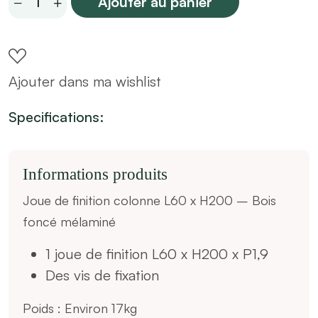
Ajouter au panier
de
finition
colonne
Ajouter dans ma wishlist
L60
x
Specifications:
H200
–
Bois
Informations
produits
foncé
Joue de finition colonne L60 x H200 – Bois
mélaminé
foncé mélaminé
quantity
1 joue de finition L60 x H200 x P1,9
Des vis de fixation
Poids : Environ 17kg