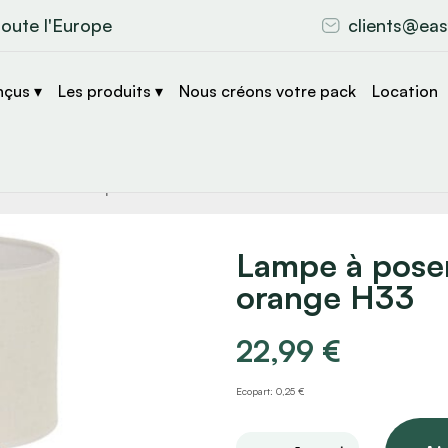
toute l'Europe
clients@eas
nçus ▾
Les produits ▾
Nous créons votre pack
Location
che
s
Lampe à poser
orange H33
22,99
€
Ecopart: 0,25 €
Lampe