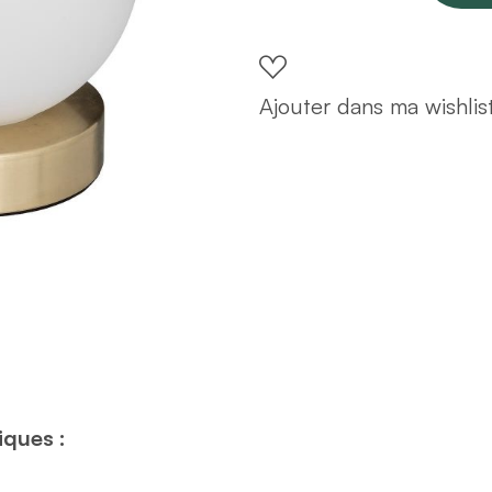
poser
boule
H22
Ajouter dans ma wishlis
quantity
iques :