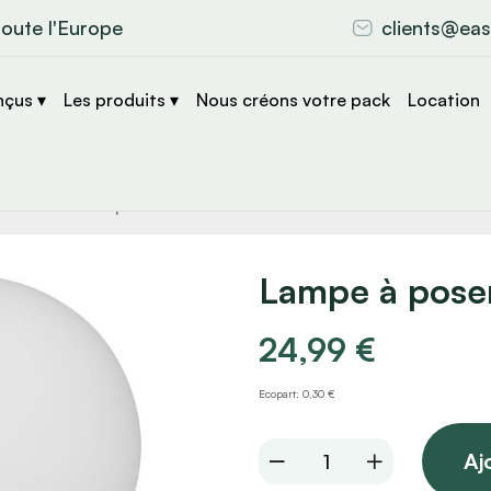
toute l'Europe
clients@eas
nçus ▾
Les produits ▾
Nous créons votre pack
Location
che
s
Lampe à pose
24,99
€
Ecopart: 0,30 €
Lampe
Aj
à