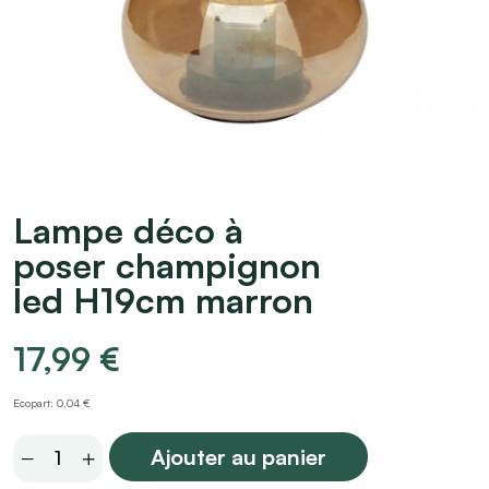
Lampe déco à
poser champignon
led H19cm marron
17,99
€
Ecopart: 0,04 €
Lampe
Ajouter au panier
déco