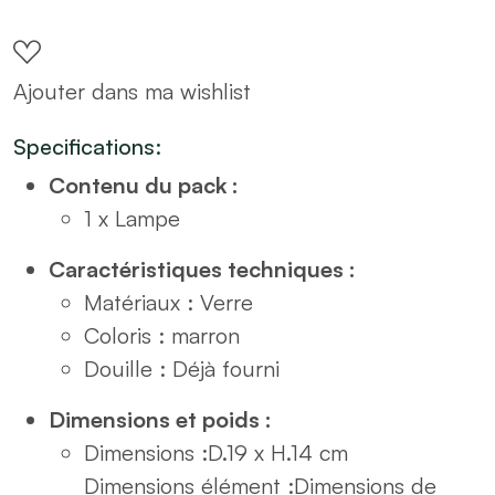
à
poser
Ajouter dans ma wishlist
champignon
led
Specifications:
H19cm
Contenu du pack :
marron
1 x Lampe
quantity
Caractéristiques techniques :
Matériaux : Verre
Coloris : marron
Douille : Déjà fourni
Dimensions et poids :
Dimensions :
D.19 x H.14 cm
Dimensions élément :
Dimensions de