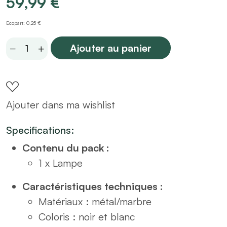
59,99
€
Ecopart: 0,25 €
Lampe
Ajouter au panier
en
marbre
noir
Ajouter dans ma wishlist
véritable
et
Specifications:
métal
Contenu du pack :
doré
1 x Lampe
H40
quantity
Caractéristiques techniques :
Matériaux : métal/marbre
Coloris : noir et blanc