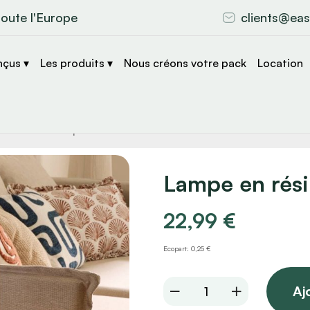
toute l'Europe
clients@eas
nçus ▾
Les produits ▾
Nous créons votre pack
Location
che
s
Lampe en rés
22,99
€
Ecopart: 0,25 €
Lampe
Aj
en