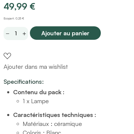
49,99
€
Ecopart: 0,25 €
Lampe
Ajouter au panier
rotin
et
céramique
Ajouter dans ma wishlist
blanche
H47
Specifications:
quantity
Contenu du pack :
1 x Lampe
Caractéristiques techniques :
Matériaux : céramique
Coloris : Blanc