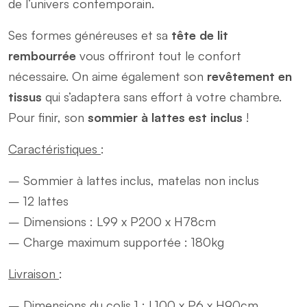
de l’univers contemporain.
avec
sommier
Ses formes généreuses et sa
tête de lit
quantity
rembourrée
vous offriront tout le confort
nécessaire. On aime également son
revêtement en
tissus
qui s’adaptera sans effort à votre chambre.
Pour finir, son
sommier à lattes est inclus
!
Caractéristiques
:
– Sommier à lattes inclus, matelas non inclus
– 12 lattes
– Dimensions : L99 x P200 x H78cm
– Charge maximum supportée : 180kg
Livraison
:
– Dimensions du colis 1 : L100 x P6 x H90cm