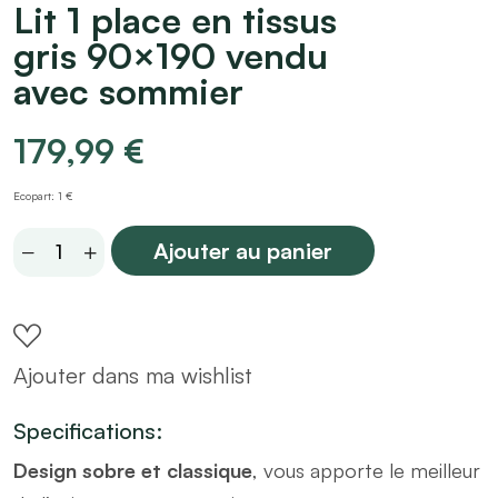
Lit 1 place en tissus
gris 90×190 vendu
avec sommier
179,99
€
Ecopart: 1 €
Lit
Ajouter au panier
1
place
en
Ajouter dans ma wishlist
tissus
gris
Specifications:
90x190
Design sobre et classique
, vous apporte le meilleur
vendu