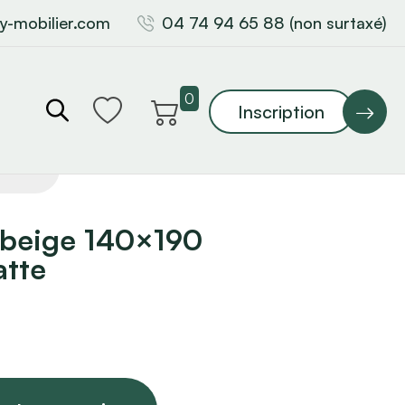
y-mobilier.com
04 74 94 65 88 (non surtaxé)
0
Inscription
s beige 140×190
atte