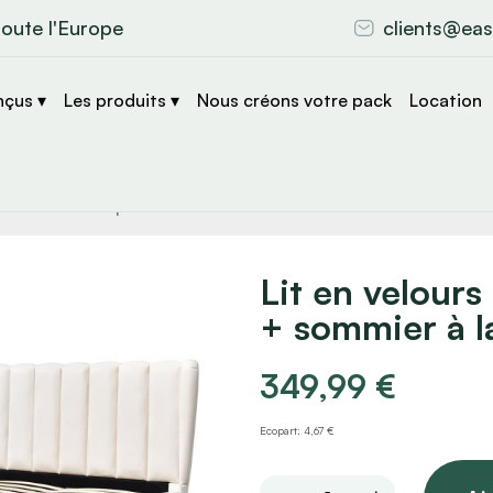
toute l'Europe
clients@eas
nçus ▾
Les produits ▾
Nous créons votre pack
Location
che
s
Lit en velour
+ sommier à l
349,99
€
Ecopart: 4,67 €
Lit