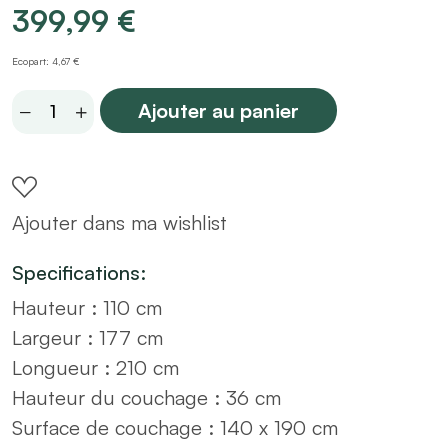
399,99
€
Ecopart: 4,67 €
Lit
Ajouter au panier
en
velours
beige
Ajouter dans ma wishlist
160x200
+
Specifications:
sommier
Hauteur : 110 cm
à
Largeur : 177 cm
latte
Longueur : 210 cm
quantity
Hauteur du couchage : 36 cm
Surface de couchage : 140 x 190 cm