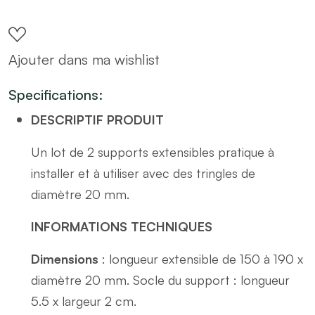
2
supports
Ajouter dans ma wishlist
extensibles
(L150
Specifications:
-
DESCRIPTIF PRODUIT
L190
/
Un lot de 2 supports extensibles pratique à
D20
installer et à utiliser avec des tringles de
mm)
diamètre 20 mm.
noir
INFORMATIONS TECHNIQUES
mat
quantity
Dimensions
: longueur extensible de 150 à 190 x
diamètre 20 mm. Socle du support : longueur
5.5 x largeur 2 cm.