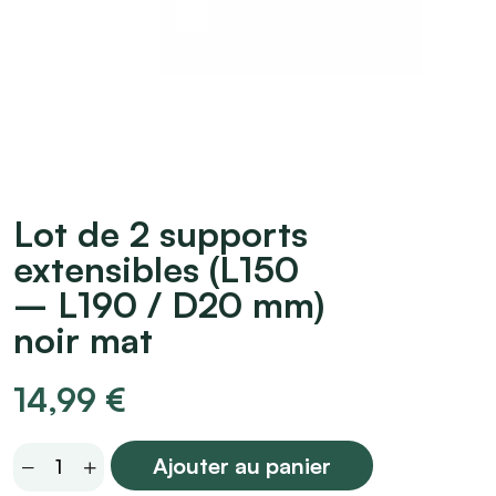
Lot de 2 supports
extensibles (L150
– L190 / D20 mm)
noir mat
14,99
€
Lot
Ajouter au panier
de