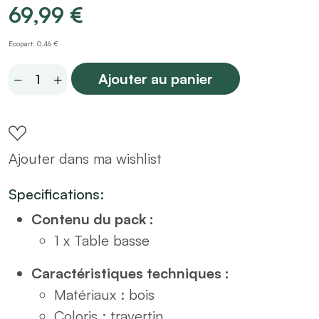
69,99
€
Ecopart: 0,46 €
Lot
Ajouter au panier
de
2
tables
Ajouter dans ma wishlist
basses
en
Specifications:
bois
Contenu du pack :
effet
1 x Table basse
travertin
quantity
Caractéristiques techniques :
Matériaux : bois
Coloris : travertin