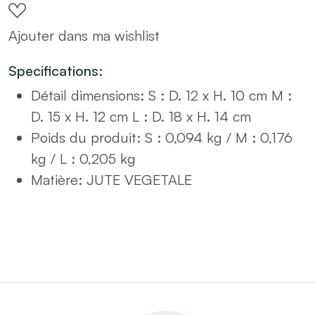
paniers
Ajouter dans ma wishlist
en
jute
Specifications:
D18
Détail dimensions
:
S : D. 12 x H. 10 cm M :
quantity
D. 15 x H. 12 cm L : D. 18 x H. 14 cm
Poids du produit
:
S : 0,094 kg / M : 0,176
kg / L : 0,205 kg
Matière
:
JUTE VEGETALE