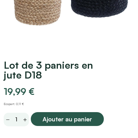
Lot de 3 paniers en
jute D18
19,99
€
Ecopart: 0,11 €
Lot
Ajouter au panier
de
3