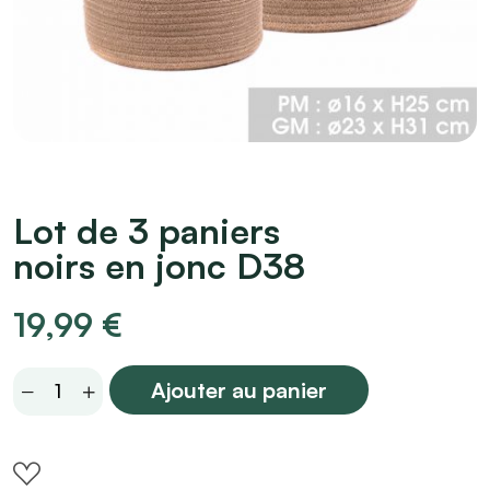
Lot de 3 paniers
noirs en jonc D38
19,99
€
Lot
Ajouter au panier
de
3
paniers