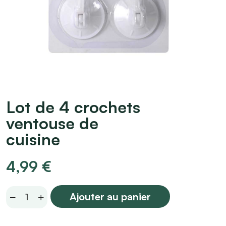
Lot de 4 crochets
ventouse de
cuisine
4,99
€
Lot
Ajouter au panier
de
4