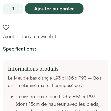
Meuble
Ajouter au panier
bas
d'angle
L93
Ajouter dans ma wishlist
x
H85
Specifications:
x
P93
-
Informations
produits
Bois
Le Meuble bas d’angle L93 x H85 x P93 – Bois
clair
clair mélaminé mat est composé de :
mélaminé
-
1 caisson bas blanc L93 x H85 x P93
meuble
(dont 15cm de hauteur avec les pieds)