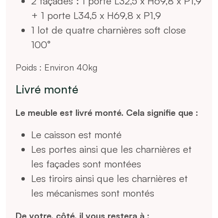
livré
2 façades : 1 porte L32,5 x H69,8 x P1,9
monté
+ 1 porte L34,5 x H69,8 x P1,9
quantity
1 lot de quatre charnières soft close
100°
Poids : Environ 40kg
Livré monté
Le meuble est livré monté. Cela signifie que :
Le caisson est monté
Les portes ainsi que les charnières et
les façades sont montées
Les tiroirs ainsi que les charnières et
les mécanismes sont montés
De votre, côté, il vous restera à :