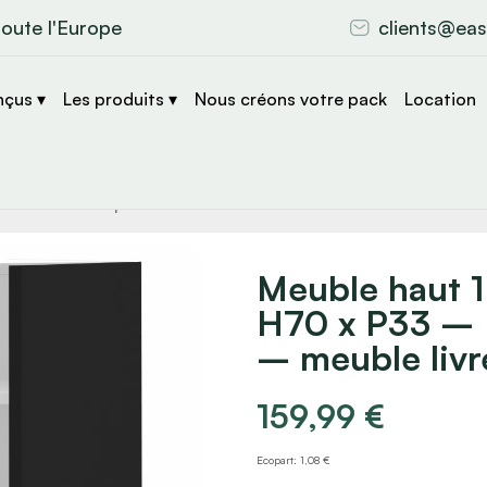
toute l'Europe
clients@eas
nçus ▾
Les produits ▾
Nous créons votre pack
Location
che
s
Meuble haut 1
H70 x P33 – 
– meuble liv
159,99
€
Ecopart: 1,08 €