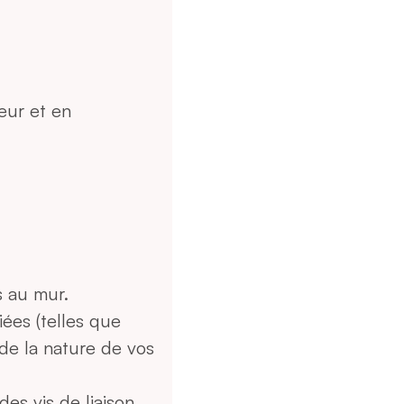
teur et en
s au mur.
riées (telles que
 de la nature de vos
des vis de liaison