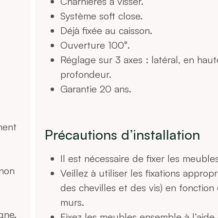
Charnières à visser.
Système soft close.
Déjà fixée au caisson.
Ouverture 100°.
Réglage sur 3 axes : latéral, en hau
profondeur.
Garantie 20 ans.
ment
Précautions d’installation
Il est nécessaire de fixer les meuble
 non
Veillez à utiliser les fixations approp
des chevilles et des vis) en fonction
murs.
gne.
Fixez les meubles ensemble à l’aide 