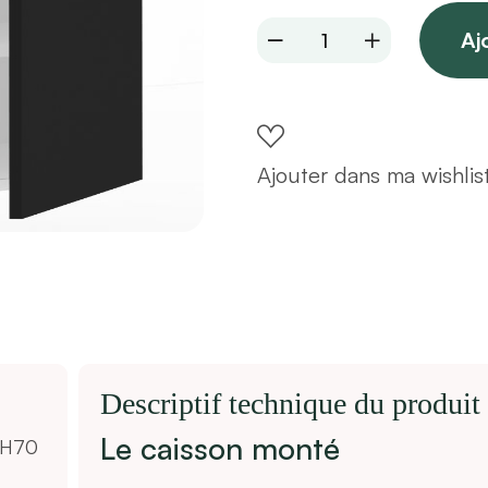
Meuble
Aj
haut
1
porte
L60
Ajouter dans ma wishlis
x
H70
x
P33
-
Noir
laqué
s
Descriptif technique du produit
mat
Le caisson monté
x H70
-