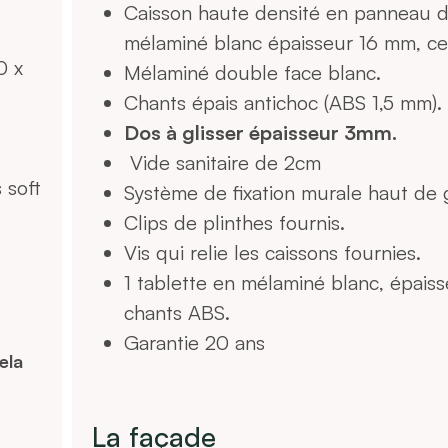
meuble
Caisson haute densité en panneau d
livré
mélaminé blanc épaisseur 16 mm, cer
monté
0 x
Mélaminé double face blanc.
quantity
Chants épais antichoc (ABS 1,5 mm).
Dos à glisser épaisseur 3mm.
Vide sanitaire de 2cm
 soft
Système de fixation murale haut de
Clips de plinthes fournis.
Vis qui relie les caissons fournies.
1 tablette en mélaminé blanc, épais
chants ABS.
Garantie 20 ans
ela
La façade