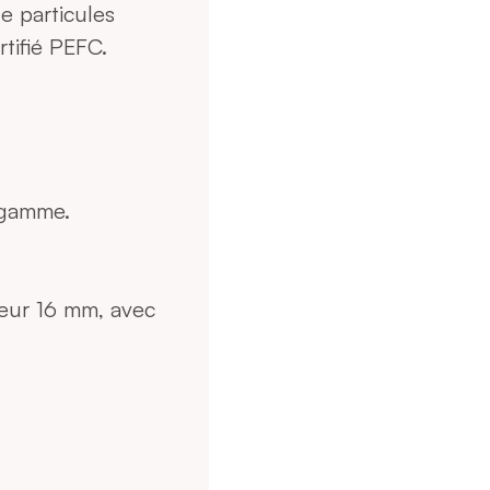
e particules
tifié PEFC.
 gamme.
seur 16 mm, avec