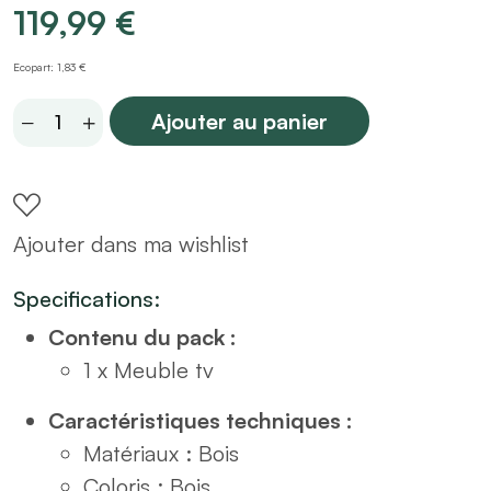
119,99
€
Ecopart: 1,83 €
Meuble
Ajouter au panier
TV
2
portes
Ajouter dans ma wishlist
chevron
L120
Specifications:
quantity
Contenu du pack :
1 x Meuble tv
Caractéristiques techniques :
Matériaux : Bois
Coloris : Bois