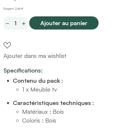
Ecopart: 2,66 €
Meuble
Ajouter au panier
TV
en
bois
Ajouter dans ma wishlist
L110
quantity
Specifications:
Contenu du pack :
1 x Meuble tv
Caractéristiques techniques :
Matériaux : Bois
Coloris : Bois