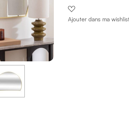
90x65cm
doré
Ajouter dans ma wishlis
quantity