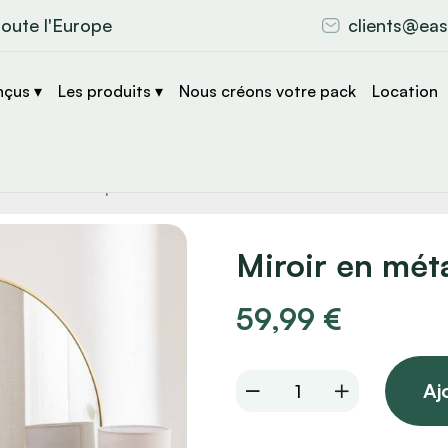
toute l'Europe
clients@eas
nçus ▾
Les produits ▾
Nous créons votre pack
Location
che
s
Miroir en mé
59,99
€
Miroir
Aj
en
métal