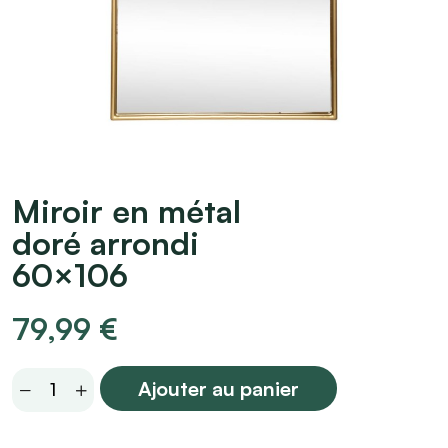
Miroir en métal
doré arrondi
60×106
79,99
€
Miroir
Ajouter au panier
en
métal