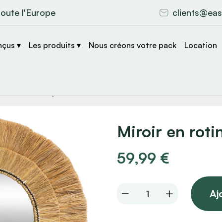
toute l'Europe
clients@eas
nçus ▾
Les produits ▾
Nous créons votre pack
Location
che
s
Miroir en rot
59,99
€
Miroir
Aj
en
rotin