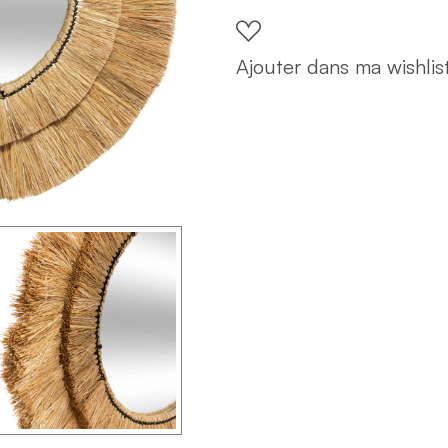
D60
quantity
Ajouter dans ma wishlis