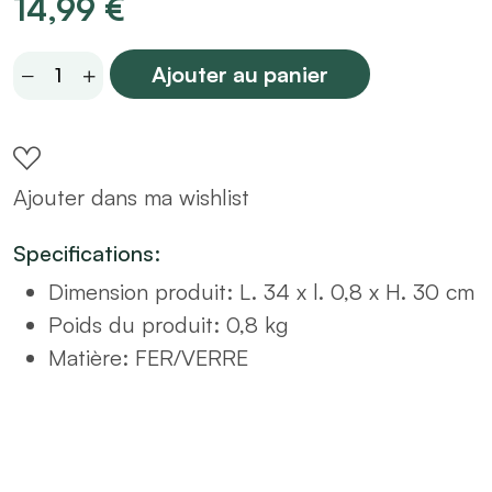
14,99
€
Miroir
Ajouter au panier
métal
30x34
hexagone
Ajouter dans ma wishlist
quantity
Specifications:
Dimension produit
:
L. 34 x l. 0,8 x H. 30 cm
Poids du produit
:
0,8 kg
Matière
:
FER/VERRE