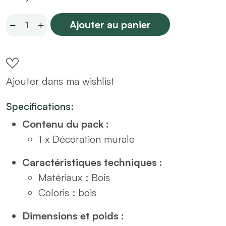
Miroir
Ajouter au panier
rond
en
bois
Ajouter dans ma wishlist
naturel
D55
Specifications:
quantity
Contenu du pack :
1 x Décoration murale
Caractéristiques techniques :
Matériaux : Bois
Coloris : bois
Dimensions et poids :