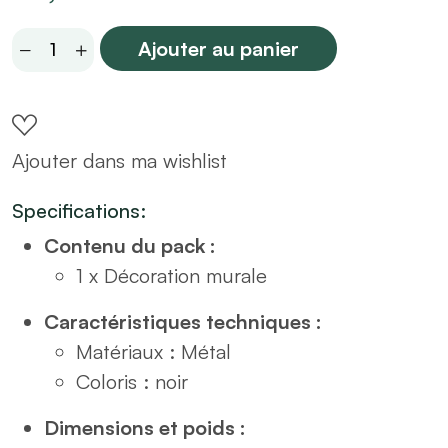
Miroir
Ajouter au panier
rond
plat
D55
Ajouter dans ma wishlist
contour
noir
Specifications:
quantity
Contenu du pack :
1 x Décoration murale
Caractéristiques techniques :
Matériaux : Métal
Coloris : noir
Dimensions et poids :