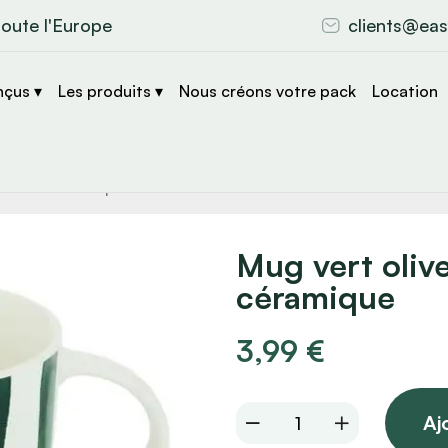
toute l'Europe
clients@eas
nçus ▾
Les produits ▾
Nous créons votre pack
Location
che
s
Mug vert oliv
céramique
3,99
€
Mug
Aj
vert