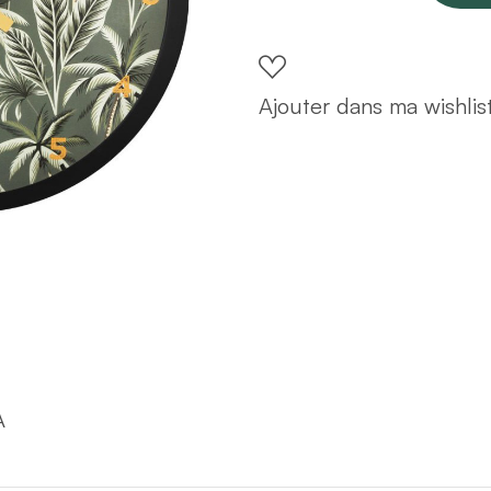
D22
verte
quantity
Ajouter dans ma wishlis
A