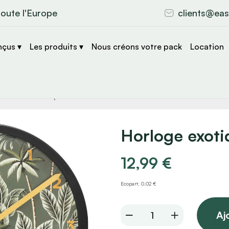
toute l'Europe
clients@eas
nçus ▾
Les produits ▾
Nous créons votre pack
Location
che
s
Horloge exoti
12,99
€
Ecopart: 0,02 €
Horloge
Aj
exotique