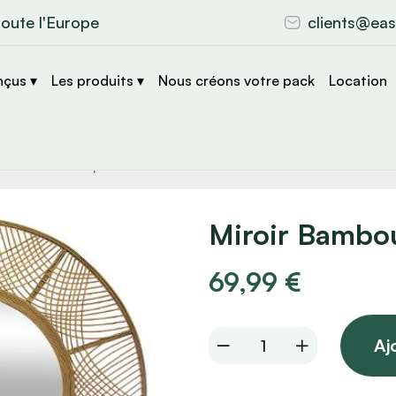
toute l'Europe
clients@eas
nçus ▾
Les produits ▾
Nous créons votre pack
Location
che
s
Miroir Bambo
69,99
€
Miroir
Aj
Bambou
D89