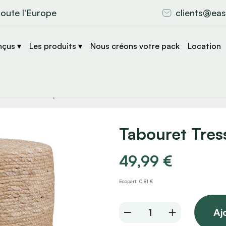
toute l'Europe
clients@eas
nçus ▾
Les produits ▾
Nous créons votre pack
Location
che
s
Tabouret Tres
49,99
€
Ecopart: 0,81 €
Tabouret
Aj
Tressé