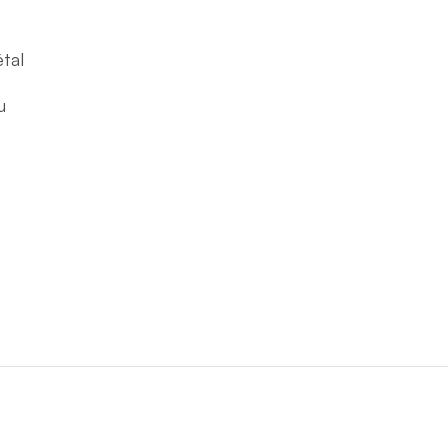
tal
u