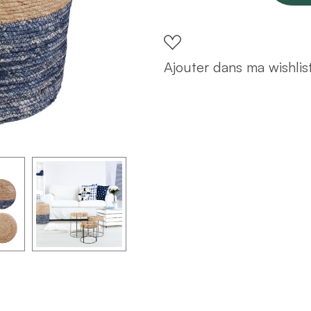
Ethnique
bleu
quantity
Ajouter dans ma wishlis