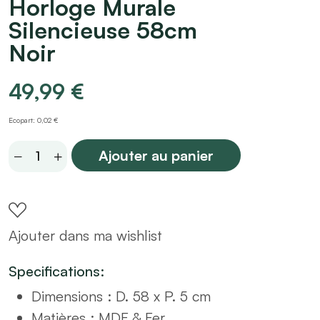
Horloge Murale
Silencieuse 58cm
Noir
49,99
€
Ecopart: 0,02 €
Horloge
Ajouter au panier
Murale
Silencieuse
58cm
Ajouter dans ma wishlist
Noir
quantity
Specifications:
Dimensions : D. 58 x P. 5 cm
Matières : MDF & Fer