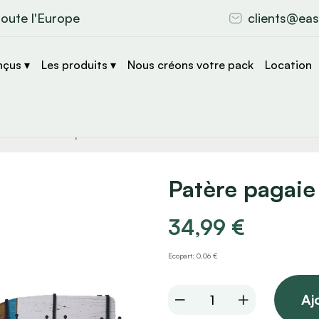
toute l'Europe
clients@eas
nçus ▾
Les produits ▾
Nous créons votre pack
Location
che
s
Patère pagaie
34,99
€
Ecopart: 0,06 €
Patère
Aj
pagaie