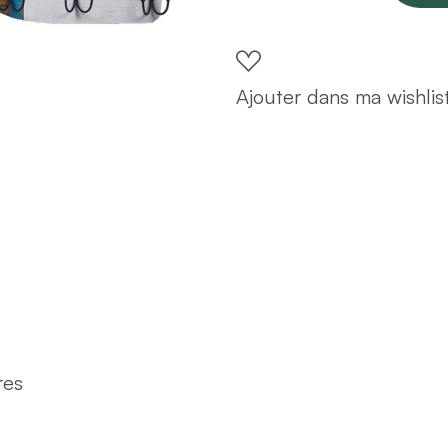
en
bois
L70
Ajouter dans ma wishlis
quantity
res