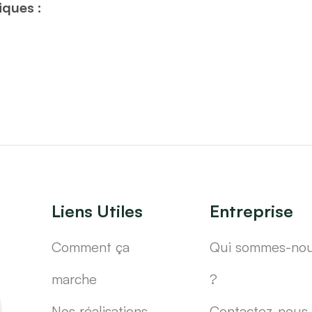
iques :
Liens Utiles
Entreprise
Comment ça
Qui sommes-no
marche
?
Nos réalisations
Contactez-nous