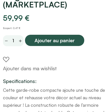
(MARKETPLACE)
59,99
€
Ecopart: 0,47 €
Penderie
Ajouter au panier
en
bois
blanc
Ajouter dans ma wishlist
laqué
+
Specifications:
rangement
Cette garde-robe compacte ajoute une touche de
70x35
couleur et rehausse votre décor actuel au niveau
(MARKETPLACE)
supérieur ! La construction robuste de l’armoire
quantity