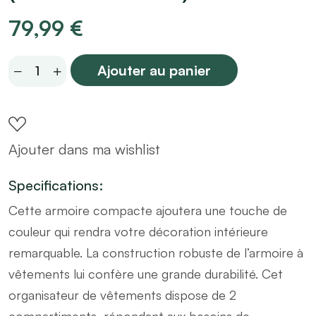
79,99
€
Penderie
Ajouter au panier
en
bois
+
Ajouter dans ma wishlist
rangement
100x35
Specifications:
(MARKETPLACE)
Cette armoire compacte ajoutera une touche de
quantity
couleur qui rendra votre décoration intérieure
remarquable. La construction robuste de l’armoire à
vêtements lui confère une grande durabilité. Cet
organisateur de vêtements dispose de 2
compartiments, répondant aux besoins de