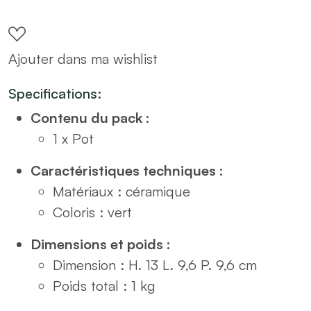
céramique
vert
Ajouter dans ma wishlist
olive
avec
Specifications:
couvercle
Contenu du pack :
bambou
1 x Pot
CAFE
quantity
Caractéristiques techniques :
Matériaux : céramique
Coloris : vert
Dimensions et poids :
Dimension : H. 13 L. 9,6 P. 9,6 cm
Poids total : 1 kg