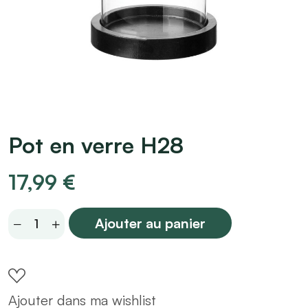
Pot en verre H28
17,99
€
Pot
Ajouter au panier
en
verre
H28
Ajouter dans ma wishlist
quantity