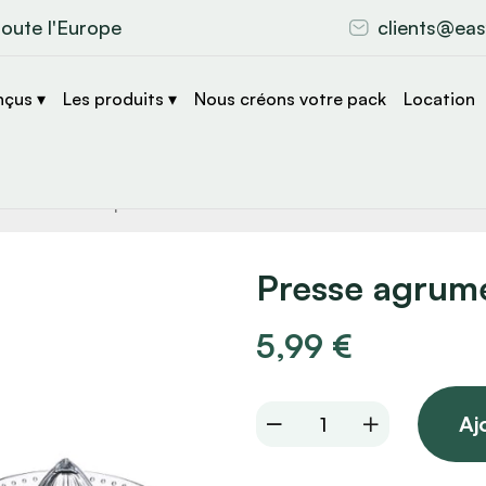
toute l'Europe
clients@eas
nçus ▾
Les produits ▾
Nous créons votre pack
Location
che
s
Presse agrume
5,99
€
Presse
Aj
agrume
en