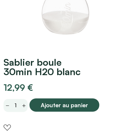
Sablier boule
30min H20 blanc
12,99
€
Sablier
Ajouter au panier
boule
30min
H20