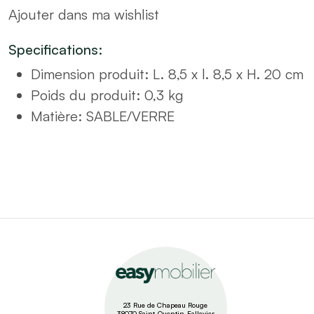
Ajouter dans ma wishlist
blanc
quantity
Specifications:
Dimension produit
:
L. 8,5 x l. 8,5 x H. 20 cm
Poids du produit
:
0,3 kg
Matière
:
SABLE/VERRE
23 Rue de Chapeau Rouge
38070 Saint-Quentin-Fallavier