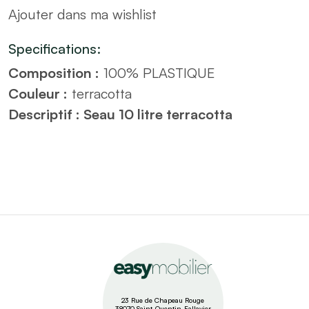
Ajouter dans ma wishlist
quantity
Specifications:
Composition :
100% PLASTIQUE
Couleur :
terracotta
Descriptif : Seau 10 litre terracotta
23 Rue de Chapeau Rouge
38070 Saint-Quentin-Fallavier