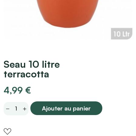
Seau 10 litre
terracotta
4,99
€
Seau
Ajouter au panier
10
litre
terracotta