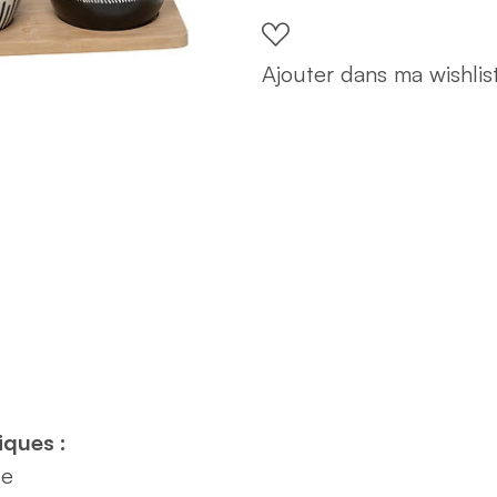
3
tasses
Ajouter dans ma wishlis
quantity
iques :
ue