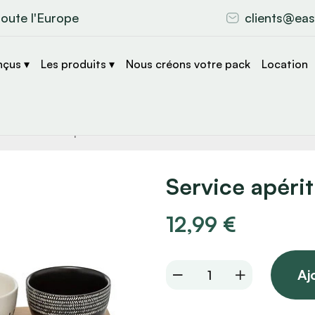
toute l'Europe
clients@eas
nçus ▾
Les produits ▾
Nous créons votre pack
Location
che
s
Service apérit
12,99
€
Service
Aj
apéritif
de