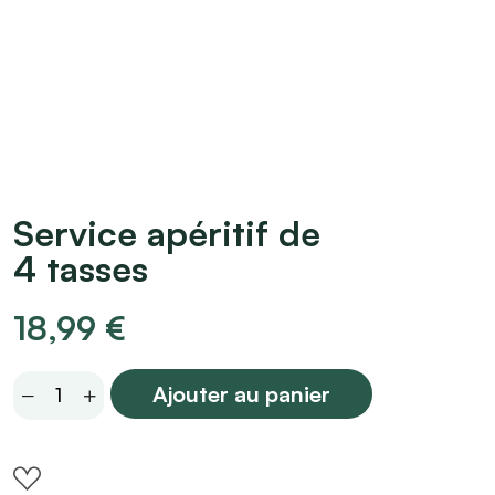
Service apéritif de
4 tasses
18,99
€
Service
Ajouter au panier
apéritif
de
4