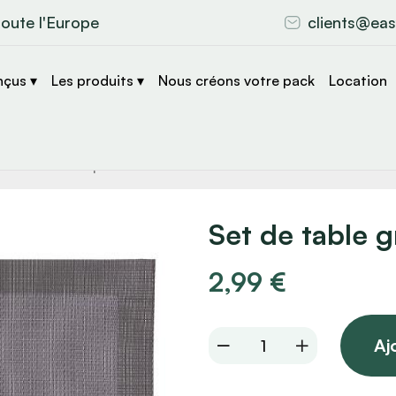
toute l'Europe
clients@eas
nçus ▾
Les produits ▾
Nous créons votre pack
Location
che
s
Set de table 
2,99
€
Set
Aj
de
table