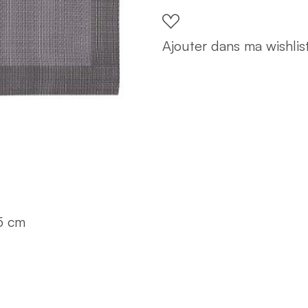
gris
35×50
Ajouter dans ma wishlis
quantity
35 cm