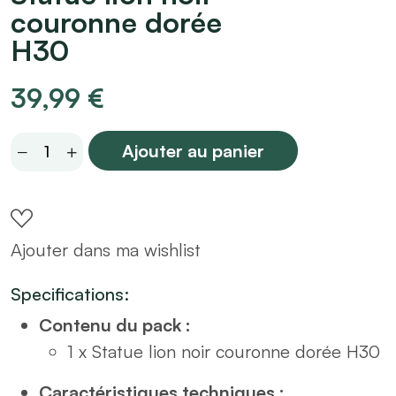
couronne dorée
H30
39,99
€
Statue
Ajouter au panier
lion
noir
couronne
Ajouter dans ma wishlist
dorée
H30
Specifications:
quantity
Contenu du pack :
1 x Statue lion noir couronne dorée H30
Caractéristiques techniques :