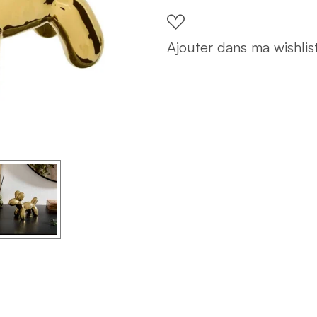
L14cm
quantity
Ajouter dans ma wishlis