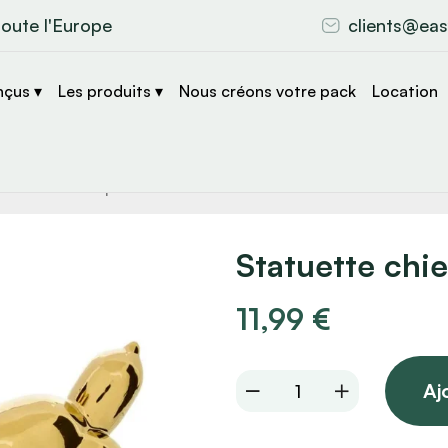
toute l'Europe
clients@eas
nçus ▾
Les produits ▾
Nous créons votre pack
Location
che
s
Statuette chi
11,99
€
Statuette
Aj
chien
doré